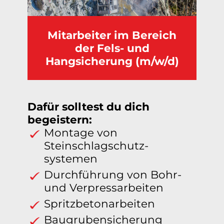
Mitarbeiter im Bereich
der Fels- und
Hangsicherung (m/w/d)
Dafür solltest du dich
begeistern:
Montage von
Steinschlagschutz­
systemen
Durchführung von Bohr-
und Verpressarbeiten
Spritzbetonarbeiten
Baugrubensicherung