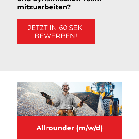
mitzuarbeiten?
JETZT IN 60 SEK.
BEWERBEN!
Allrounder (m/w/d)