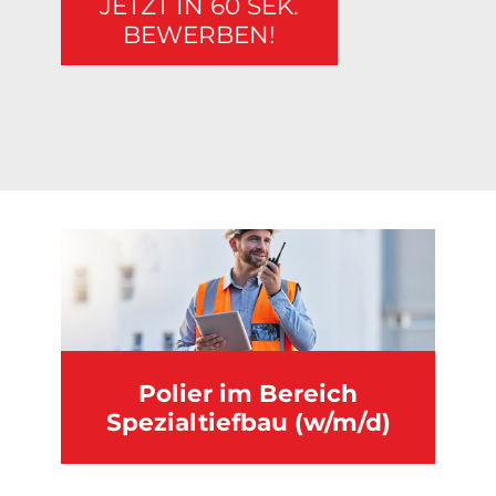
JETZT IN 60 SEK.
BEWERBEN!
Polier im Bereich
Spezialtiefbau (w/m/d)